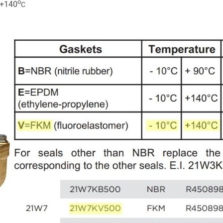
o
 +140
C