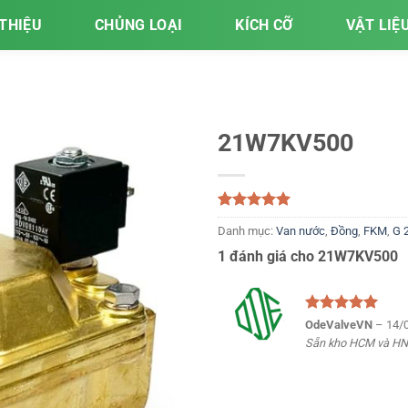
 THIỆU
CHỦNG LOẠI
KÍCH CỠ
VẬT LIỆ
21W7KV500
5.00
1
trên 5
Danh mục:
Van nước
,
Đồng
,
FKM
,
G 
dựa trên
đánh giá
1 đánh giá cho
21W7KV500
Được xếp
OdeValveVN
–
14/
hạng
5
5
Sẵn kho HCM và HN
sao