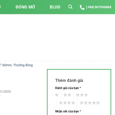
U
ĐÓNG MỞ
BLOG
(+84)967393688
2" 60mm
,
Thường đóng
Thêm đánh giá
Đánh giá của bạn
*
01/2025
1
2
3
4
5
Nhận xét của bạn
*