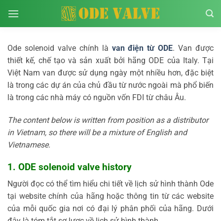
Bỏ
qua
nội
dung
Ode solenoid valve chính là
van điện từ ODE
. Van được
thiết kế, chế tạo và sản xuất bởi hãng ODE của Italy. Tại
Việt Nam van được sử dụng ngày một nhiều hơn, đặc biệt
là trong các dự án của chủ đầu từ nước ngoài mà phổ biến
là trong các nhà máy có nguồn vốn FDI từ châu Âu.
The content below is written from position as a distributor
in Vietnam, so there will be a mixture of English and
Vietnamese.
1. ODE solenoid valve history
Người đọc có thể tìm hiểu chi tiết về lịch sử hình thành Ode
tại website chính của hãng hoặc thông tin từ các website
của mỗi quốc gia nơi có đại lý phân phối của hãng. Dưới
đây là tóm tắt sơ lược về lịch sử hình thành