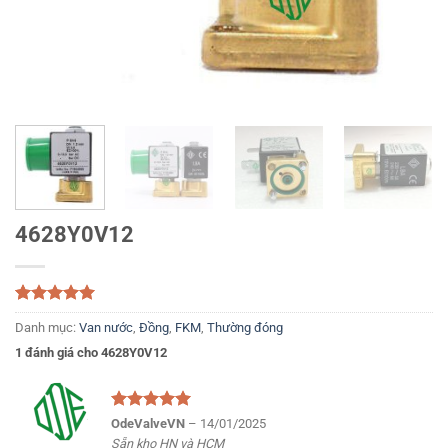
4628Y0V12
5.00
1
trên 5
Danh mục:
Van nước
,
Đồng
,
FKM
,
Thường đóng
dựa trên
đánh giá
1 đánh giá cho
4628Y0V12
Được xếp
OdeValveVN
–
14/01/2025
hạng
5
5
Sẵn kho HN và HCM