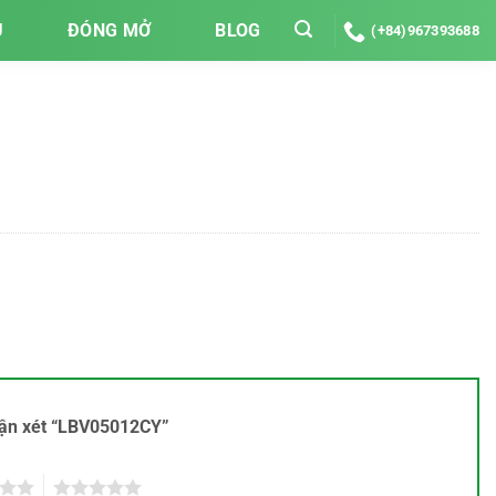
U
ĐÓNG MỞ
BLOG
(+84)967393688
nhận xét “LBV05012CY”
5