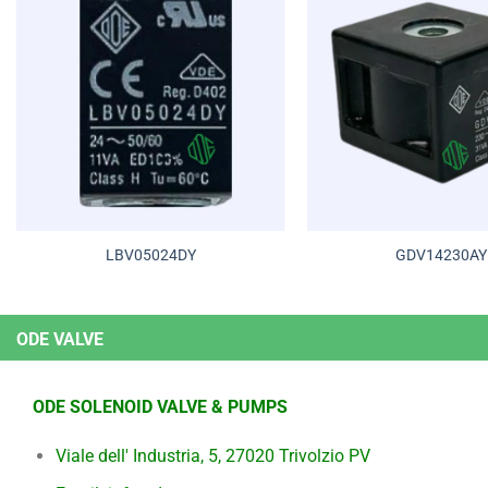
LBV05024DY
GDV14230AY
ODE VALVE
ODE SOLENOID VALVE & PUMPS
Viale dell' Industria, 5, 27020 Trivolzio PV