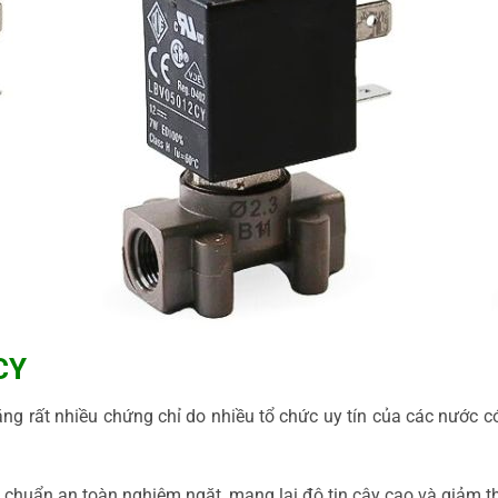
CY
 rất nhiều chứng chỉ do nhiều tổ chức uy tín của các nước có 
huẩn an toàn nghiêm ngặt, mang lại độ tin cậy cao và giảm thiểu