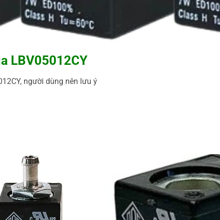
 của LBV05012CY
012CY, người dùng nên lưu ý