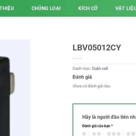
 THIỆU
CHỦNG LOẠI
KÍCH CỠ
VẬT LIỆ
LBV05012CY
Danh mục:
Cuộn coil
Đánh giá
Chưa có đánh giá nào.
Hãy là người đầu tiên 
Đánh giá của bạn
*
1
2
3
4