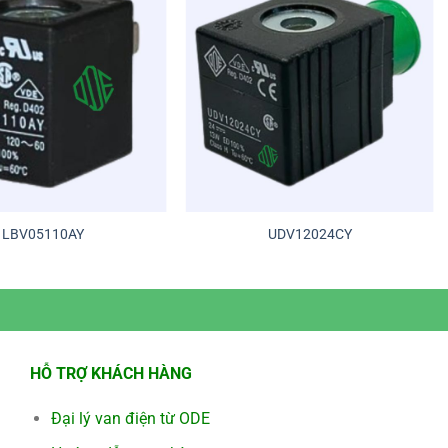
LBV05110AY
UDV12024CY
HỖ TRỢ KHÁCH HÀNG
Đại lý van điện từ ODE