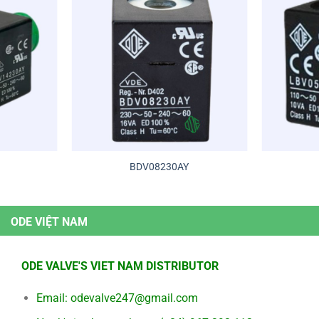
BDV08230AY
ODE VIỆT NAM
ODE VALVE'S VIET NAM DISTRIBUTOR
Email:
odevalve247@gmail.com