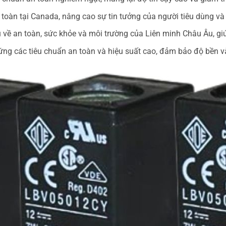
n toàn tại Canada, nâng cao sự tin tưởng của người tiêu dùng v
về an toàn, sức khỏe và môi trường của Liên minh Châu Âu, giú
ng các tiêu chuẩn an toàn và hiệu suất cao, đảm bảo độ bền và