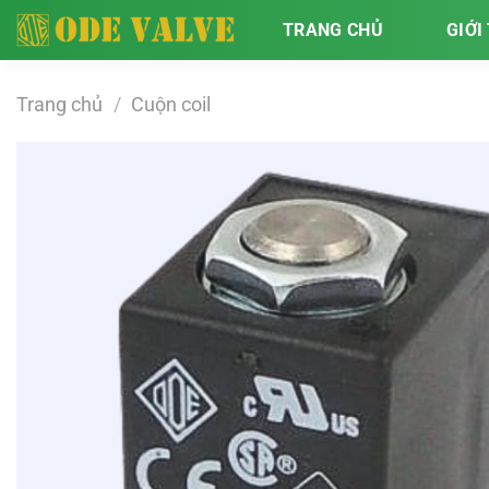
Bỏ
TRANG CHỦ
GIỚI
qua
nội
dung
Trang chủ
/
Cuộn coil