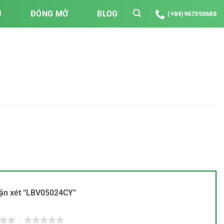
U
ĐÓNG MỞ
BLOG
(+84)967393688
nhận xét “LBV05024CY”
5