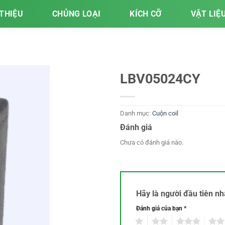
 THIỆU
CHỦNG LOẠI
KÍCH CỠ
VẬT LIỆ
LBV05024CY
Danh mục:
Cuộn coil
Đánh giá
Chưa có đánh giá nào.
Hãy là người đầu tiên 
Đánh giá của bạn
*
1
2
3
4