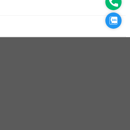
Hotline
Zalo
, cũng là lý do vì sao được sử dụng nhiều. Hiểu rõ hơn
kiếm với tần suất khá nhiều. Bởi cuộn coil này được sử