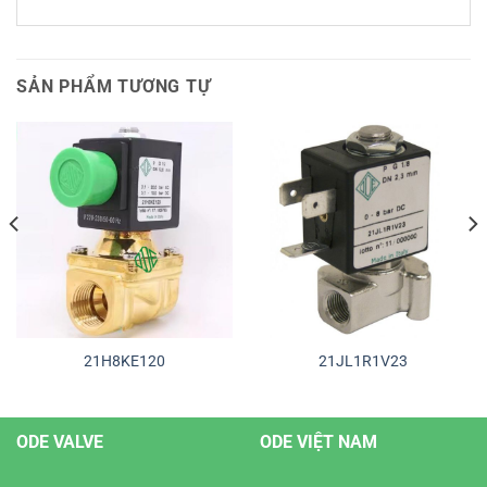
SẢN PHẨM TƯƠNG TỰ
21H8KE120
21JL1R1V23
ODE VALVE
ODE VIỆT NAM