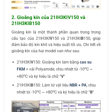
2. Gioăng kín của 21IH3KIV150 và
21IH3KIB150
Gioăng kín là một thành phần quan trọng trong
cấu tạo của 21IH3KI
V
150 và 21IH3KI
B
150, giúp
đảm bảo độ kín khít và hiệu suất tối ưu. Chi tiết về
gioăng kín của hai model van như sau:
21IH3KI
V
150: Gioăng kín làm bằng
cao su
o
FKM
+ vải Polyamide, chịu nhiệt từ -10
C ~
o
+80
C và ký hiệu là chữ “
V
“
21IH3KI
B
150: Làm từ vật liệu
NBR + PA
, chịu
o
o
nhiệt từ -10
C ~ +80
C và ký hiệu là chữ “
B
“