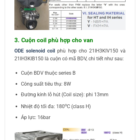
3. Cuộn coil phù hợp cho van
ODE solenoid coil
phù hợp cho 21IH3KIV150 và
21IH3KIB150 là cuộn có mã BDV, chi tiết như sau:
Cuộn BDV thuộc series B
Công suất tiêu thụ: 8W
Đường kính lỗ hút (Coil size): phi 13mm
o
Nhiệt độ tối đa: 180
C (class H)
Áp lực: 16bar