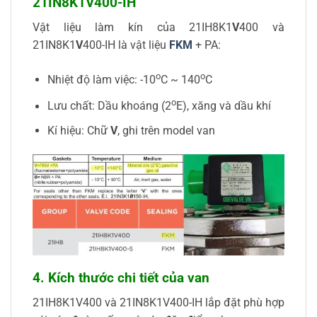
21IN8K1V400-IH
Vật liệu làm kín của 21IH8K1
V
400 và
21IN8K1
V
400-IH là vật liệu
FKM
+ PA:
o
o
Nhiệt độ làm việc: -10
C ~ 140
C
o
Lưu chất: Dầu khoáng (2
E), xăng và dầu khí
Kí hiệu: Chữ
V
, ghi trên model van
4.
Kích thước
chi tiết
của
van
21IH8K1V400 và 21IN8K1V400-IH lắp đặt phù hợp