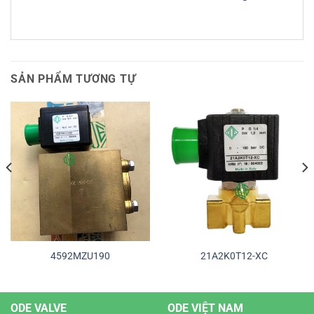
SẢN PHẨM TƯƠNG TỰ
4592MZU190
21A2K0T12-XC
ODE VALVE
ODE VIỆT NAM