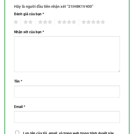
Hãy là người đầu tiên nhận xét “21IH8K1V400”
Đánh giá của bạn
*
1
2
3
4
5
Nhận xét của bạn
*
Tên
*
Email
*
Lưu tên của tôi, email, và trang web trong trình duyệt này