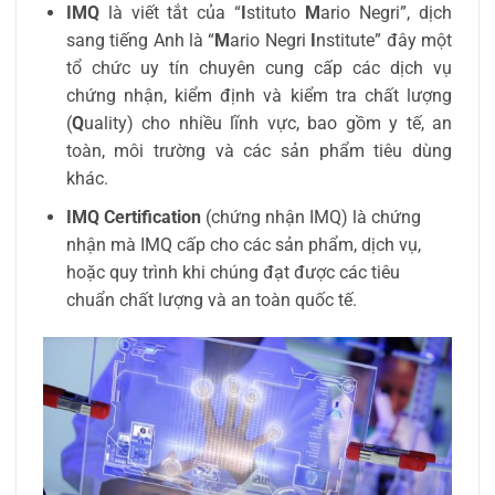
IMQ
là viết tắt của “
I
stituto
M
ario Negri”, dịch
sang tiếng Anh là “
M
ario Negri
I
nstitute” đây một
tổ chức uy tín chuyên cung cấp các dịch vụ
chứng nhận, kiểm định và kiểm tra chất lượng
(
Q
uality) cho nhiều lĩnh vực, bao gồm y tế, an
toàn, môi trường và các sản phẩm tiêu dùng
khác.
IMQ Certification
(chứng nhận IMQ) là chứng
nhận mà IMQ cấp cho các sản phẩm, dịch vụ,
hoặc quy trình khi chúng đạt được các tiêu
chuẩn chất lượng và an toàn quốc tế.